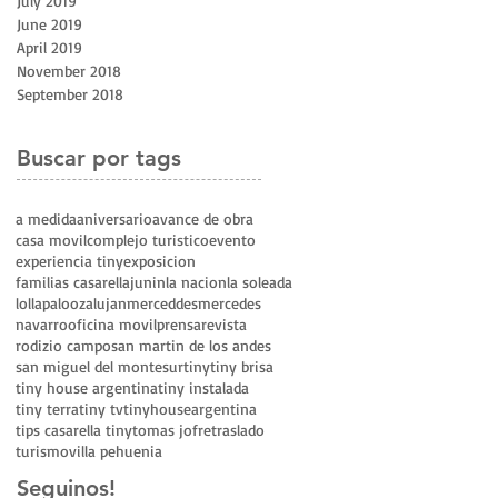
July 2019
June 2019
April 2019
November 2018
September 2018
Buscar por tags
a medida
aniversario
avance de obra
casa movil
complejo turistico
evento
experiencia tiny
exposicion
familias casarella
junin
la nacion
la soleada
lollapalooza
lujan
merceddes
mercedes
navarro
oficina movil
prensa
revista
rodizio campo
san martin de los andes
san miguel del monte
sur
tiny
tiny brisa
tiny house argentina
tiny instalada
tiny terra
tiny tv
tinyhouseargentina
tips casarella tiny
tomas jofre
traslado
turismo
villa pehuenia
Seguinos!