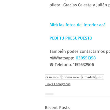
pileta. ¡Gracias Celeste y Julián
Mirá las fotos del interior acá
PEDÍ TU PRESUPUESTO
También podes contactarnos po
📲Whatsapp: 
1139551358
☎️ Teléfono: 1152632506 
casa movil
oficina movil
a medida
junin
Tinys Entregadas
Recent Posts