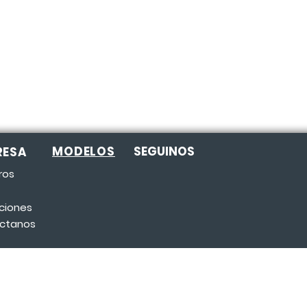
Así quedó instalada esta Tiny Terra en
Navarro
MODELOS
SEGUINOS
RESA
ros
ciones
ctanos