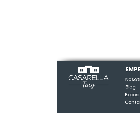
Nueva Tiny Brisa instalada en
Mercedes
EMP
Nosot
Blog
Exposi
Conta