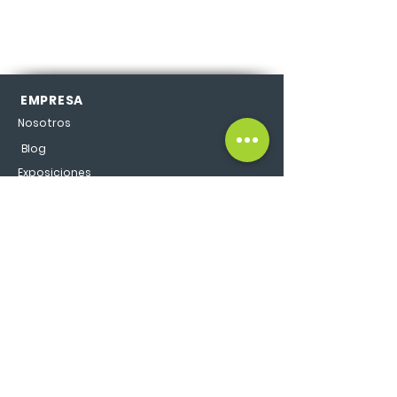
EMPRESA
Nosotros
Blog
Exposiciones
Contactanos
MODELOS
SEGUINOS
©2026 Casarella Tiny | Todos los
derechos reservados