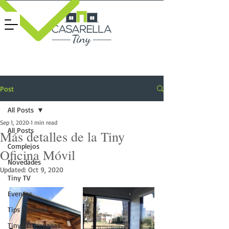
Post
All Posts
Sep 1, 2020
1 min read
All Posts
Más detalles de la Tiny
Complejos
Oficina Móvil
Novedades
Updated:
Oct 9, 2020
Tiny TV
Eventos
Tips Casarella Tiny
Tinys Entregadas