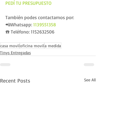
PEDÍ TU PRESUPUESTO
También podes contactarnos por:
📲Whatsapp: 
1139551358
☎️ Teléfono: 1152632506 
casa movil
oficina movil
a medida
Tinys Entregadas
Recent Posts
See All