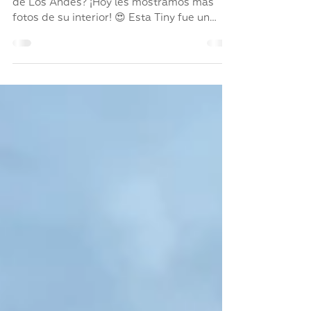
nuestra Tiny a medida!
¿Recuerdan la Tiny que se fue a San Martín
de Los Andes? ¡Hoy les mostramos más
fotos de su interior! 😍 Esta Tiny fue un
diseño hecho a med