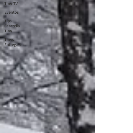
Tiny TV
Eventos
Tips
Casarella
Tiny
Tinys
Entregadas