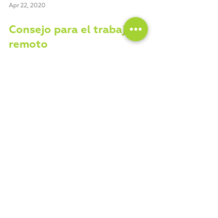
Apr 22, 2020
Consejo para el trabajo
remoto
Estos días que pasamos en nuestras casas
haciendo #homeoffice o trabajando de
forma remota es importante separar el
espacio de descanso u...
Load video