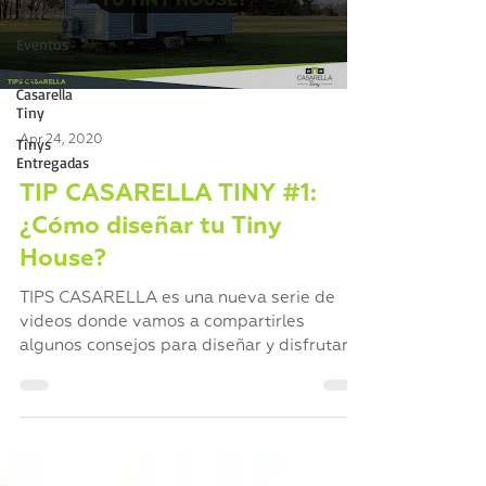
Tiny TV
Eventos
Tips
Casarella
Tiny
Apr 24, 2020
Tinys
Entregadas
TIP CASARELLA TINY #1:
¿Cómo diseñar tu Tiny
House?
TIPS CASARELLA es una nueva serie de
videos donde vamos a compartirles
algunos consejos para diseñar y disfrutar al
máximo tu Tiny House