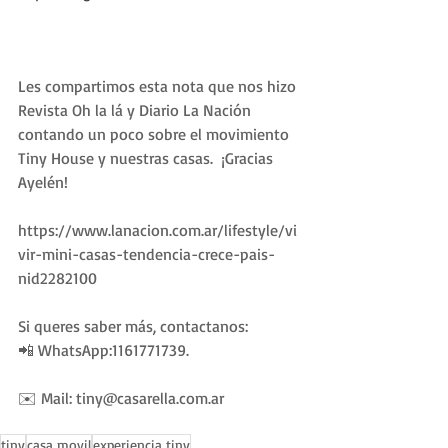
Les compartimos esta nota que nos hizo 
Revista Oh la lá y Diario La Nación 
contando un poco sobre el movimiento 
Tiny House y nuestras casas.  ¡Gracias 
Ayelén!
https://www.lanacion.com.ar/lifestyle/vi
vir-mini-casas-tendencia-crece-pais-
nid2282100
Si queres saber más, contactanos:
📲 WhatsApp:1161771739.
✉️ Mail: tiny@casarella.com.ar 
tiny
casa movil
experiencia tiny