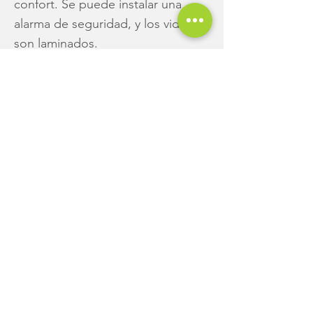
confort. Se puede instalar una
alarma de seguridad, y los vidrios
son laminados.
¡Se libre! Viví donde
quieras
¿Que es Casarella Tiny?
EMPRESA
Nosotros
Blog
Exposiciones
Contactanos
MODELOS